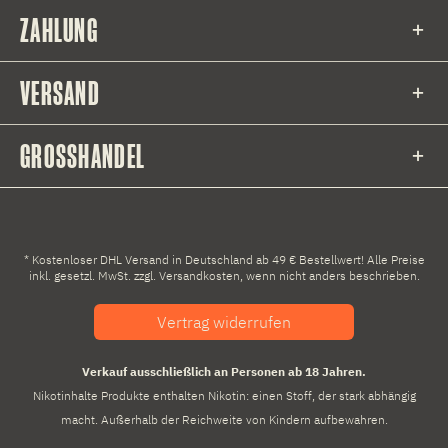
ZAHLUNG
VERSAND
GROSSHANDEL
* Kostenloser DHL Versand in Deutschland ab 49 € Bestellwert! Alle Preise
inkl. gesetzl. MwSt. zzgl.
Versandkosten
, wenn nicht anders beschrieben.
Vertrag widerrufen
Verkauf ausschließlich an Personen ab 18 Jahren.
Nikotinhalte Produkte enthalten Nikotin: einen Stoff, der stark abhängig
macht. Außerhalb der Reichweite von Kindern aufbewahren.