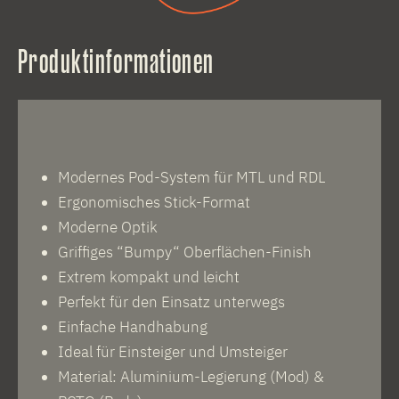
Produktinformationen
Modernes Pod-System für MTL und RDL
Ergonomisches Stick-Format
Moderne Optik
Griffiges “Bumpy“ Oberflächen-Finish
Extrem kompakt und leicht
Perfekt für den Einsatz unterwegs
Einfache Handhabung
Ideal für Einsteiger und Umsteiger
Material: Aluminium-Legierung (Mod) &