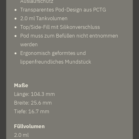
Auslaufschutz
Transparentes Pod-Design aus PCTG
2.0 ml Tankvolumen
Top/Side-Fill mit Silikonverschluss
Pod muss zum Befüllen nicht entnommen
werden
Ergonomisch geformtes und
lippenfreundliches Mundstück
Maße
Länge: 104.3 mm
Breite: 25.6 mm
Tiefe: 16.7 mm
Füllvolumen
2.0 ml