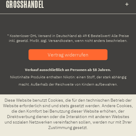
GROSSHANDEL
* Kostenloser DHL Versand in Deutschland ab 49 € Bestellwert! Alle Preise
inkl. gesetzl. MwSt. zzgl.
Versandkosten
, wenn nicht anders beschrieben.
Vertrag widerrufen
Verkauf ausschließlich an Personen ab 18 Jahren.
Nikotinhalte Produkte enthalten Nikotin: einen Stoff, der stark abhängig
macht. Außerhalb der Reichweite von Kindern aufbewahren.
Diese Website benutzt Cookies, die für den technischen Betrieb der
Website erforderlich sind und stets gesetzt werden. Andere Cookies,
die den Komfort bei Benutzung dieser Website erhöhen, der
Direktwerbung dienen oder die Interaktion mit anderen Websites
und sozialen Netzwerken vereinfachen sollen, werden nur mit Ihrer
Zustimmung gesetzt.