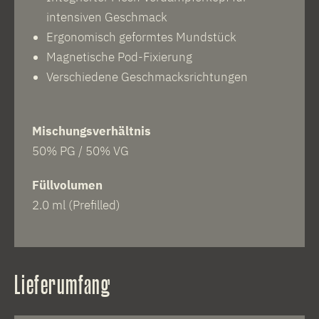
intensiven Geschmack
Ergonomisch geformtes Mundstück
Magnetische Pod-Fixierung
Verschiedene Geschmacksrichtungen
Mischungsverhältnis
50% PG / 50% VG
Füllvolumen
2.0 ml (Prefilled)
Lieferumfang