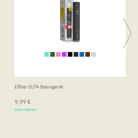
Elfbar ELFA Basisgerät
E
9,99 €
1
Sofort lieferbar
So