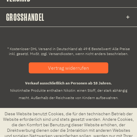
GROSSHANDEL
* Kostenloser DHL Versand in Deutschland ab 49 € Bestellwert! Alle Preise
inkl. gesetzl. MwSt. zzgl.
Versandkosten
, wenn nicht anders beschrieben.
Vertrag widerrufen
Verkauf ausschließlich an Personen ab 18 Jahren.
Nikotinhalte Produkte enthalten Nikotin: einen Stoff, der stark abhängig
macht. Außerhalb der Reichweite von Kindern aufbewahren.
Diese Website benutzt Cookies, die für den technischen Betrieb der
Website erforderlich sind und stets gesetzt werden. Andere Cookies,
die den Komfort bei Benutzung dieser Website erhöhen, der
Direktwerbung dienen oder die Interaktion mit anderen Websites
und sozialen Netzwerken vereinfachen sollen, werden nur mit Ihrer