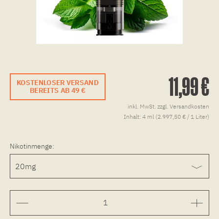
11,99 €
KOSTENLOSER VERSAND
BEREITS AB 49 €
inkl. MwSt.
zzgl. Versandkosten
Inhalt:
4 ml (2.997,50 € / 1 Liter)
Nikotinmenge: