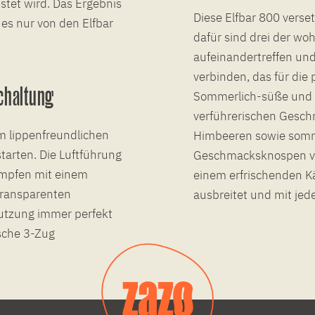
tet wird. Das Ergebnis
Diese Elfbar 800 vers
es nur von den Elfbar
dafür sind drei der wo
aufeinandertreffen un
verbinden, das für die 
chaltung
Sommerlich-süße und 
verführerischen Gesc
m lippenfreundlichen
Himbeeren sowie somme
tarten. Die Luftführung
Geschmacksknospen ve
ampfen mit einem
einem erfrischenden Kä
transparenten
ausbreitet und mit je
utzung immer perfekt
ische 3-Zug