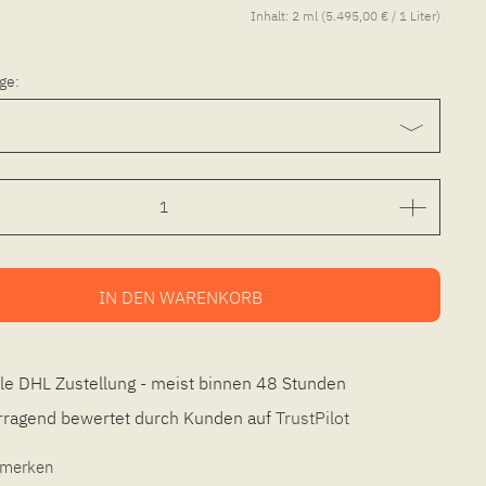
Inhalt:
2 ml (5.495,00 € / 1 Liter)
ge:
IN DEN
WARENKORB
le DHL Zustellung - meist binnen 48 Stunden
ragend bewertet durch Kunden auf
TrustPilot
l merken