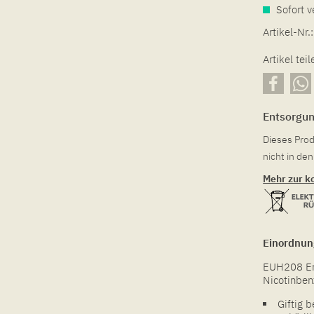
Sofort v
Artikel-Nr.:
Artikel teil
Entsorgu
Dieses Prod
nicht in d
Mehr zur k
Einordnun
EUH208 Ent
Nicotinben
Giftig 