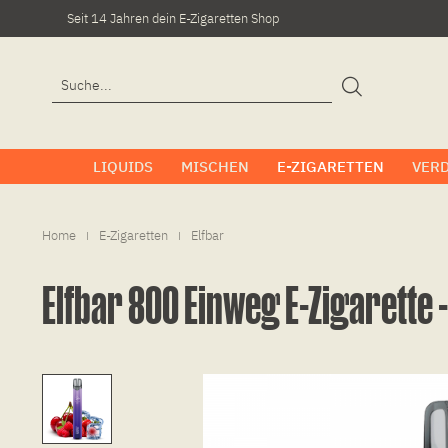
Seit 14 Jahren dein E-Zigaretten Shop
LIQUIDS
MISCHEN
E-ZIGARETTEN
VER
Home
E-Zigaretten
Elfbar
|
|
Elfbar 800 Einweg E-Zigarette