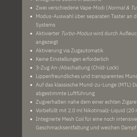
Zwei verschiedene Vape-Modi (
Normal
& Tu
Modus-Auswahl über separaten Taster an d
Systems
Aktivierter
Turbo-Modus
wird durch Aufleuc
angezeigt
Aktivierung via Zugautomatik
Keine Einstellungen erforderlich
3-Zug An-/Abschaltung (Child-Lock)
Lippenfreundliches und transparentes Mun
Auf das klassische Mund-zu-Lunge (MTL) D
abgestimmte Luftführung
Zugverhalten nahe dem einer echten Zigare
Vorbefüllt mit 2.0 ml Nikotinsalz-Liquid (20
Integrierte Mesh Coil für eine noch intensiv
Geschmacksentfaltung und weichen Dampf