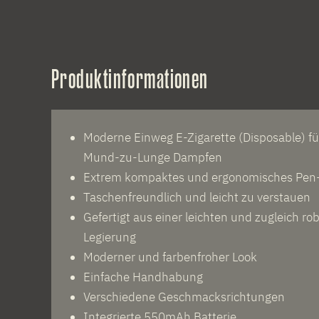
Produktinformationen
Moderne Einweg E-Zigarette (Disposable) fü
Mund-zu-Lunge Dampfen
Extrem kompaktes und ergonomisches Pen-
Taschenfreundlich und leicht zu verstauen
Gefertigt aus einer leichten und zugleich r
Legierung
Moderner und farbenfroher Look
Einfache Handhabung
Verschiedene Geschmacksrichtungen
Integrierte 550mAh Batterie