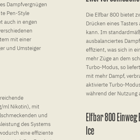
ives Dampfvergnügen
hte Pen-Style
Die Elfbar 800 bietet 
et auch in engen
Drücken eines Tasters
 verschiedenen
kann. Im standardmäßig
tem mit einer
ausbalanciertes Dampf
ger und Umsteiger
effizient, was sich in
mehr Züge an dem schi
Turbo-Modus, so liefer
mit mehr Dampf, verbr
aktivierte Turbo-Modu
während der Nutzung a
sreichende
/ml Nikotin), mit
Elfbar 800 Einweg
wohlschmeckenden und
sleistung des Systems
Ice
wodurch eine effiziente