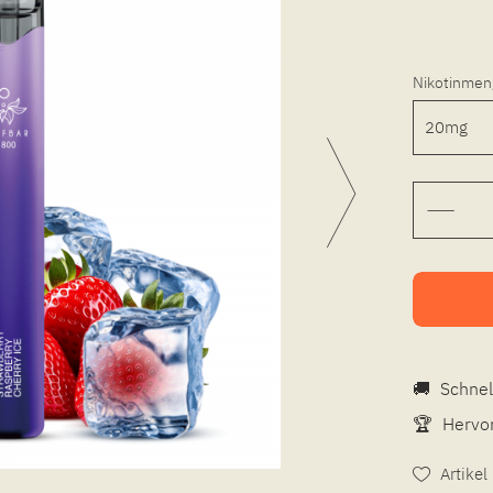
Nikotinmen
🚚
Schnel
🏆
Hervor
Artike