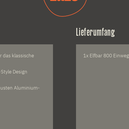
Lieferumfang
r das klassische
1x Elfbar 800 Einweg
Style Design
obusten Aluminium-