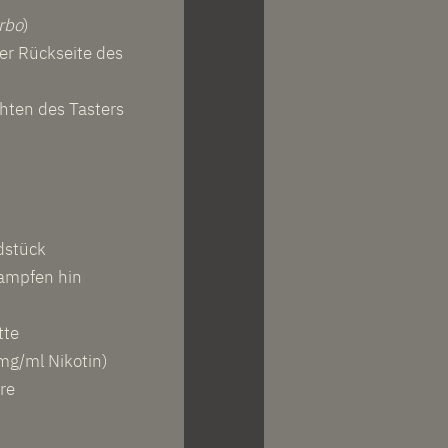
rbo
)
er Rückseite des
hten des Tasters
dstück
ampfen hin
tte
 mg/ml Nikotin)
ere