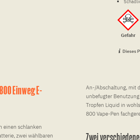
Schädli
Gefahr
Dieses P
800 Einweg E-
An-/Abschaltung, mit d
unbefugter Benutzung s
Tropfen Liquid in woh
800 Vape-Pen fachgerec
en einen schlanken
Zwei verschiedene
tterie, zwei wählbaren