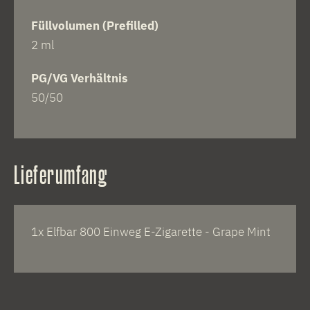
Füllvolumen (Prefilled)
2 ml
PG/VG Verhältnis
50/50
Lieferumfang
1x Elfbar 800 Einweg E-Zigarette - Grape Mint