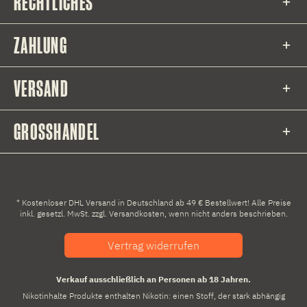
RECHTLICHES
ZAHLUNG
VERSAND
GROSSHANDEL
* Kostenloser DHL Versand in Deutschland ab 49 € Bestellwert! Alle Preise
inkl. gesetzl. MwSt. zzgl.
Versandkosten
, wenn nicht anders beschrieben.
Vertrag widerrufen
Verkauf ausschließlich an Personen ab 18 Jahren.
Nikotinhalte Produkte enthalten Nikotin: einen Stoff, der stark abhängig