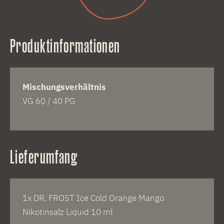
Produktinformationen
Mischungsverhältnis
VG 60 / 40 PG
Lieferumfang
1x DR. FROST Ice Cold Orange Mango
Nikotinsalz Liquid 10 ml