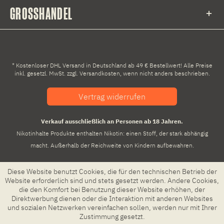
GROSSHANDEL
* Kostenloser DHL Versand in Deutschland ab 49 € Bestellwert! Alle Preise
inkl. gesetzl. MwSt. zzgl.
Versandkosten
, wenn nicht anders beschrieben.
Vertrag widerrufen
Verkauf ausschließlich an Personen ab 18 Jahren.
Nikotinhalte Produkte enthalten Nikotin: einen Stoff, der stark abhängig
macht. Außerhalb der Reichweite von Kindern aufbewahren.
Diese Website benutzt Cookies, die für den technischen Betrieb der
Website erforderlich sind und stets gesetzt werden. Andere Cookies,
die den Komfort bei Benutzung dieser Website erhöhen, der
Direktwerbung dienen oder die Interaktion mit anderen Websites
und sozialen Netzwerken vereinfachen sollen, werden nur mit Ihrer
Zustimmung gesetzt.