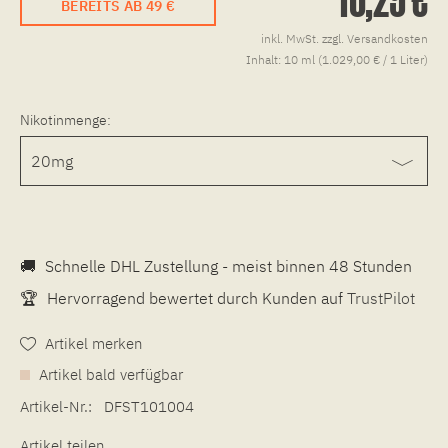
BEREITS AB 49 €
inkl. MwSt.
zzgl. Versandkosten
Inhalt:
10 ml (1.029,00 € / 1 Liter)
Nikotinmenge:
🚚
Schnelle DHL Zustellung - meist binnen 48 Stunden
🏆
Hervorragend bewertet durch Kunden auf
TrustPilot
Artikel merken
Artikel bald verfügbar
Artikel-Nr.:
DFST101004
Artikel teilen