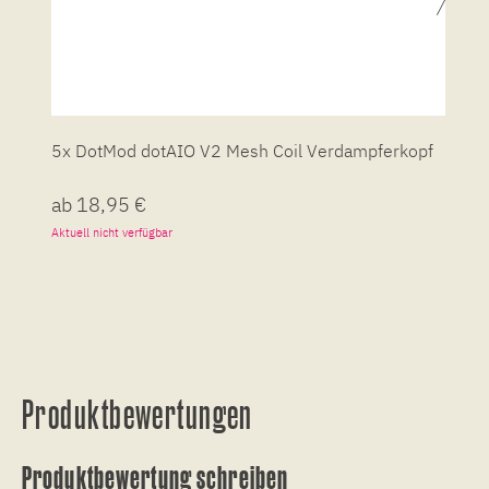
5x DotMod dotAIO V2 Mesh Coil Verdampferkopf
D
ab 18,95 €
6
Aktuell nicht verfügbar
So
Produktbewertungen
Produktbewertung schreiben