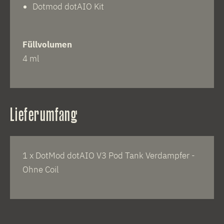
Dotmod dotAIO Kit
Füllvolumen
4 ml
Lieferumfang
1 x DotMod dotAIO V3 Pod Tank Verdampfer -
Ohne Coil