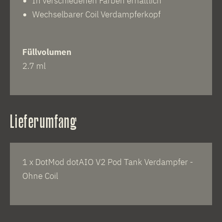
In verschiedenen Farben erhältlich
Wechselbarer Coil Verdampferkopf
Füllvolumen
2.7 ml
Lieferumfang
1 x DotMod dotAIO V2 Pod Tank Verdampfer -
Ohne Coil