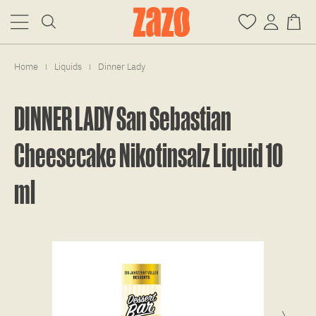
Home
Liquids
Dinner Lady
|
|
DINNER LADY San Sebastian
Cheesecake Nikotinsalz Liquid 10
ml