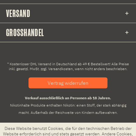
VERSAND
GROSSHANDEL
* Kostenloser DHL Versand in Deutschland ab 49 € Bestellwert! Alle Preise
inkl. gesetzl. MwSt. zzgl.
Versandkosten
, wenn nicht anders beschrieben.
Vertrag widerrufen
Verkauf ausschließlich an Personen ab 18 Jahren.
Nikotinhalte Produkte enthalten Nikotin: einen Stoff, der stark abhängig
macht. Außerhalb der Reichweite von Kindern aufbewahren.
Diese Website benutzt Cookies, die für den technischen Betrieb der
Website erforderlich sind und stets gesetzt werden. Andere Cookies,