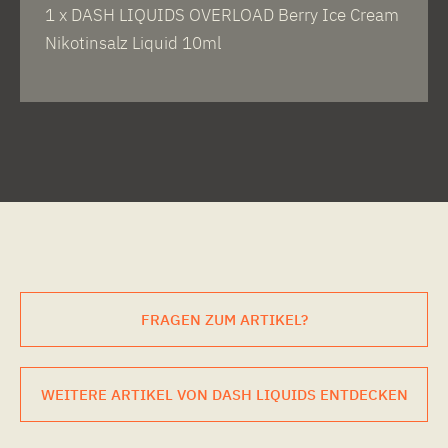
1 x DASH LIQUIDS OVERLOAD Berry Ice Cream
Nikotinsalz Liquid 10ml
FRAGEN ZUM ARTIKEL?
WEITERE ARTIKEL VON DASH LIQUIDS ENTDECKEN