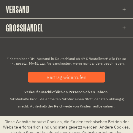
VERSAND
GROSSHANDEL
* Kostenloser DHL Versand in Deutschland ab 49 € Bestellwert! Alle Preise
inkl. gesetzl. MwSt. zzgl.
Versandkosten
, wenn nicht anders beschrieben.
Vertrag widerrufen
Verkauf ausschließlich an Personen ab 18 Jahren.
Nikotinhalte Produkte enthalten Nikotin: einen Stoff, der stark abhängig
macht. Außerhalb der Reichweite von Kindern aufbewahren.
Diese Website benutzt Cookies, die für den technischen Betrieb der
Website erforderlich sind und stets gesetzt werden. Andere Cookies,
die den Komfort bei Benutzung dieser Website erhöhen, der