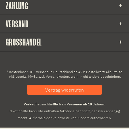
ZAHLUNG
VERSAND
GROSSHANDEL
* Kostenloser DHL Versand in Deutschland ab 49 € Bestellwert! Alle Preise
inkl. gesetzl. MwSt. zzgl.
Versandkosten
, wenn nicht anders beschrieben.
Vertrag widerrufen
Verkauf ausschließlich an Personen ab 18 Jahren.
Nikotinhalte Produkte enthalten Nikotin: einen Stoff, der stark abhängig
macht. Außerhalb der Reichweite von Kindern aufbewahren.