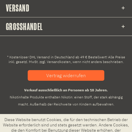
VERSAND
GROSSHANDEL
* Kostenloser DHL Versand in Deutschland ab 49 € Bestellwert! Alle Preise
inkl. gesetzl. MwSt. zzgl.
Versandkosten
, wenn nicht anders beschrieben.
Vertrag widerrufen
Verkauf ausschließlich an Personen ab 18 Jahren.
Nikotinhalte Produkte enthalten Nikotin: einen Stoff, der stark abhängig
macht. Außerhalb der Reichweite von Kindern aufbewahren.
Diese Website benutzt Cookies, die für den technischen Betrieb der
Website erforderlich sind und stets gesetzt werden. Andere Cookies,
die den Komfort bei Benutzung dieser Website erhöhen, der