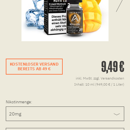
9,49 €
KOSTENLOSER VERSAND
BEREITS AB 49 €
inkl. MwSt.
zzgl. Versandkosten
Inhalt:
10 ml (949,00 € / 1 Liter)
Nikotinmenge: