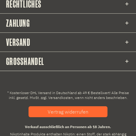
RECHTLICHES
ZAHLUNG
VERSAND
GROSSHANDEL
* Kostenloser DHL Versand in Deutschland ab 49 € Bestellwert! Alle Preise
inkl. gesetzl. MwSt. zzgl.
Versandkosten
, wenn nicht anders beschrieben.
Vertrag widerrufen
Verkauf ausschließlich an Personen ab 18 Jahren.
Nikotinhalte Produkte enthalten Nikotin: einen Stoff, der stark abhängig