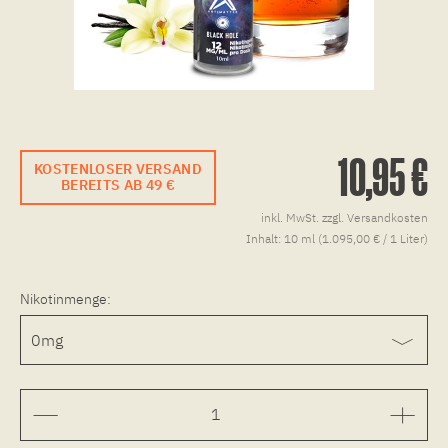
10,95 €
KOSTENLOSER VERSAND
BEREITS AB 49 €
inkl. MwSt.
zzgl. Versandkosten
Inhalt:
10 ml (1.095,00 € / 1 Liter)
Nikotinmenge: