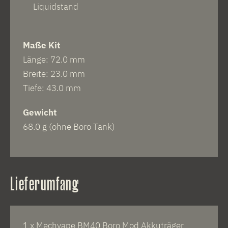
Liquidstand
Maße Kit
Länge: 72.0 mm
Breite: 23.0 mm
Tiefe: 43.0 mm
Gewicht
68.0 g (ohne Boro Tank)
Lieferumfang
1 x Mechvape BM40 Boro Mod Akkuträger