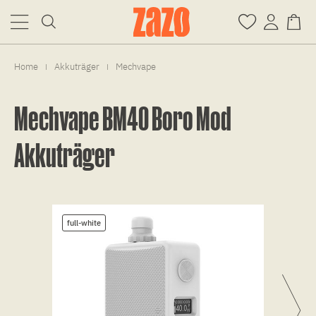
Home
Akkuträger
Mechvape
|
|
Mechvape BM40 Boro Mod
Akkuträger
full-white