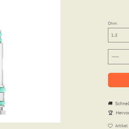
Ohm:
🚚
Schnel
🏆
Hervor
Artike