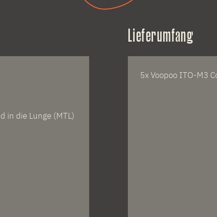
Lieferumfang
5x Voopoo ITO-M3 Co
d in die Lunge (MTL)