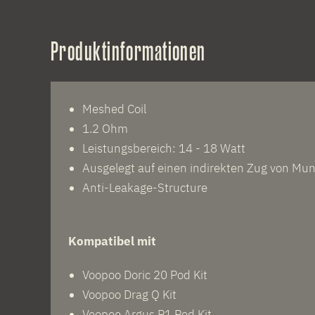
Produktinformationen
Meshed Coil
1.2 Ohm
Leistungsbereich: 14 - 18 Watt
Ausgelegt auf einen indirekten Zug von Mun
Anti-Leakage-Structure
Kompatibel mit
Voopoo Doric 20 Pod Kit
Voopoo Drag Q Kit
Voopoo Argus P1 Pod Kit