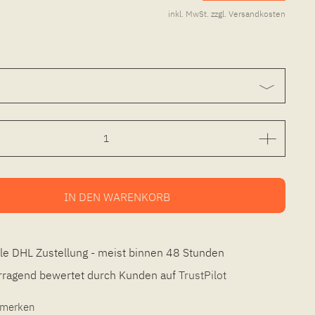
inkl. MwSt.
zzgl. Versandkosten
IN DEN
WARENKORB
le DHL Zustellung - meist binnen 48 Stunden
ragend bewertet durch Kunden auf
TrustPilot
l merken