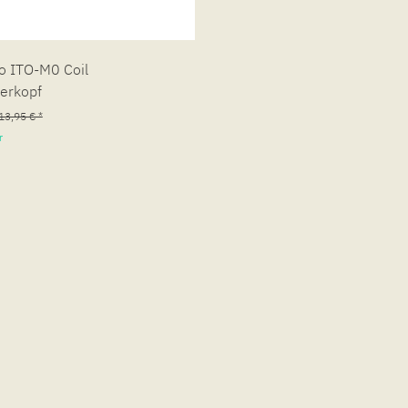
o ITO-M0 Coil
erkopf
13,95 € *
r