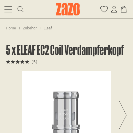
Home
Zubehör
Eleaf
|
|
5 x ELEAF EC2 Coil Verdampferkopf
(
5
)