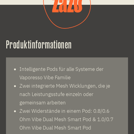
Produktinformationen
Intelligente Pods für alle Systeme der
Vaporesso Vibe Familie
Zwei integrierte Mesh Wicklungen, die je
nach Leistungsstufe einzeln oder
gemeinsam arbeiten
Zwei Widerstände in einem Pod: 0.8/0.6
Ohm Vibe Dual Mesh Smart Pod & 1.0/0.7
Ohm Vibe Dual Mesh Smart Pod