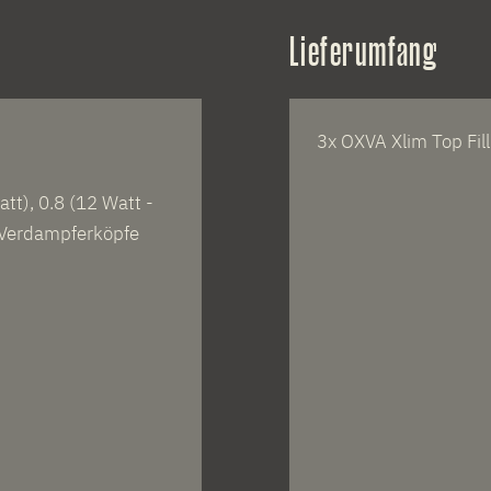
Lieferumfang
3x OXVA Xlim Top Fil
att), 0.8 (12 Watt -
 Verdampferköpfe