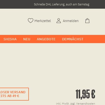
Schnelle DHL Lieferung, auch am Samstag
Merkzettel
Anmelden
SHISHA
NEU
ANGEBOTE
DEMNÄCHST
11,95 €
LOSER VERSAND
ITS AB 49 €
inkl. MwSt.
zzgl. Versandkosten