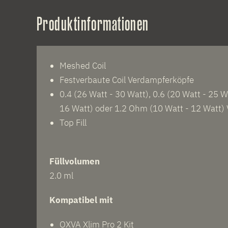
Produktinformationen
Meshed Coil
Festverbaute Coil Verdampferköpfe
0.4 (26 Watt - 30 Watt), 0.6 (20 Watt - 25 W
16 Watt) oder 1.2 Ohm (10 Watt - 12 Watt)
Top Fill
Füllvolumen
2.0 ml
Kompatibel mit
OXVA Xlim Pro 2 Kit