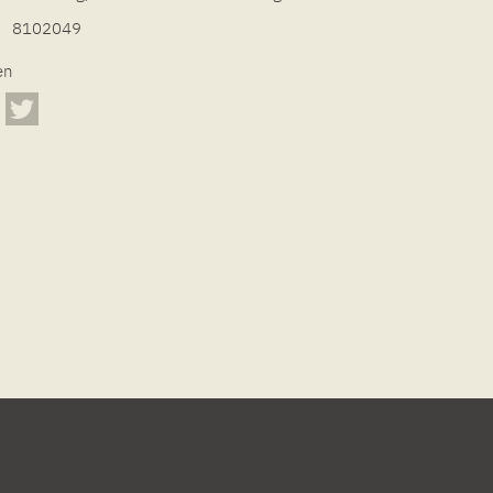
8102049
en