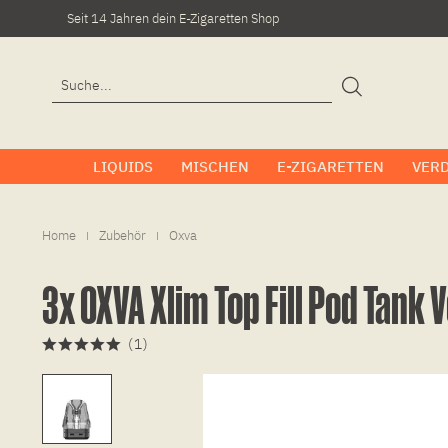
Seit 14 Jahren dein E-Zigaretten Shop
LIQUIDS
MISCHEN
E-ZIGARETTEN
VER
Home
Zubehör
Oxva
|
|
3x OXVA Xlim Top Fill Pod Tank
(
1
)