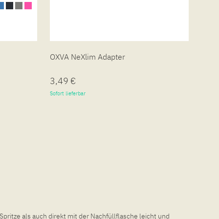
OXVA NeXlim Adapter
OXVA
3,49 €
34,
Sofort lieferbar
Sofort 
pritze als auch direkt mit der Nachfüllflasche leicht und