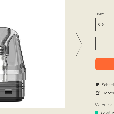
Ohm:
🚚
Schnel
🏆
Hervor
Artike
Sofort v