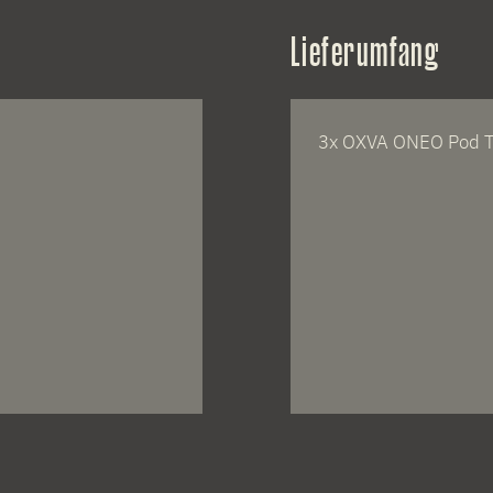
Lieferumfang
3x OXVA ONEO Pod T