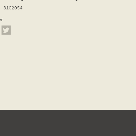
8102054
en