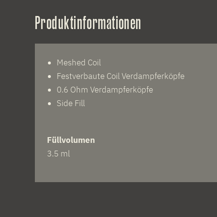
Produktinformationen
Meshed Coil
Festverbaute Coil Verdampferköpfe
0.6 Ohm Verdampferköpfe
Side Fill
Füllvolumen
3.5 ml