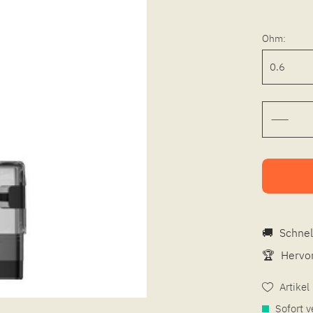
Ohm:
🚚
Schnel
🏆
Hervor
Artike
Sofort v