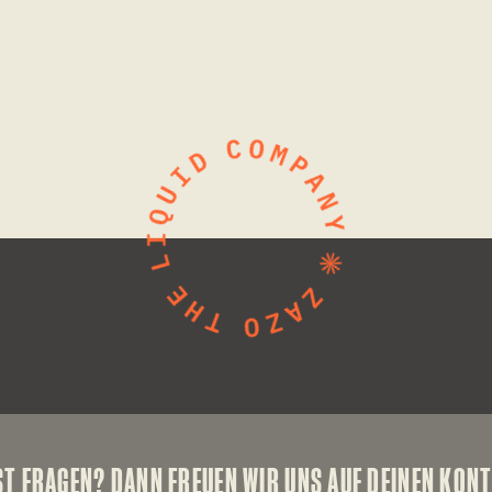
ST FRAGEN? DANN FREUEN WIR UNS AUF DEINEN KONT