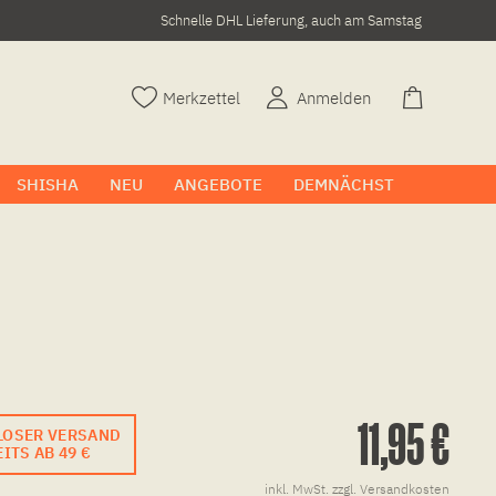
Schnelle DHL Lieferung, auch am Samstag
Merkzettel
Anmelden
SHISHA
NEU
ANGEBOTE
DEMNÄCHST
11,95 €
LOSER VERSAND
ITS AB 49 €
inkl. MwSt.
zzgl. Versandkosten