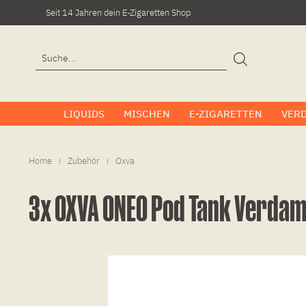
Seit 14 Jahren dein E-Zigaretten Shop
LIQUIDS
MISCHEN
E-ZIGARETTEN
VER
Home
Zubehör
Oxva
|
|
3x OXVA ONEO Pod Tank Verdam