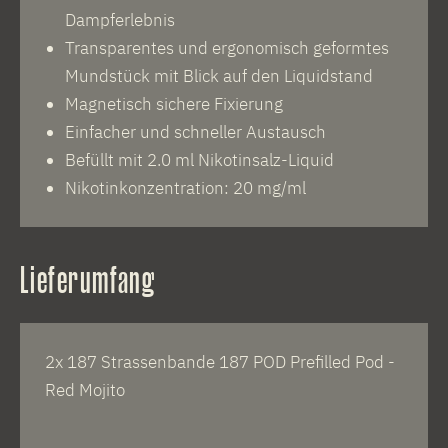
Dampferlebnis
Transparentes und ergonomisch geformtes
Mundstück mit Blick auf den Liquidstand
Magnetisch sichere Fixierung
Einfacher und schneller Austausch
Befüllt mit 2.0 ml Nikotinsalz-Liquid
Nikotinkonzentration: 20 mg/ml
Lieferumfang
2x 187 Strassenbande 187 POD Prefilled Pod -
Red Mojito