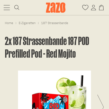
Home
E-Zigaretten
187 Strassenbande
|
|
2x 187 Strassenbande 187 POD
Prefilled Pod - Red Mojito