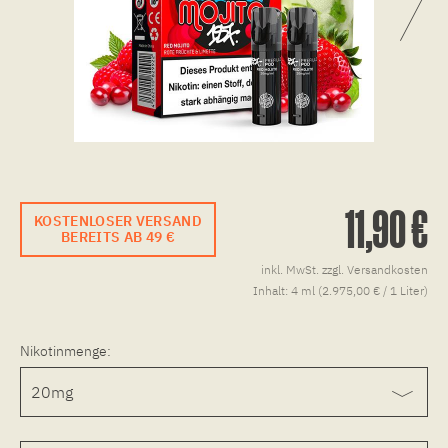
11,90 €
KOSTENLOSER VERSAND
BEREITS AB 49 €
inkl. MwSt.
zzgl. Versandkosten
Inhalt:
4 ml (2.975,00 € / 1 Liter)
Nikotinmenge: